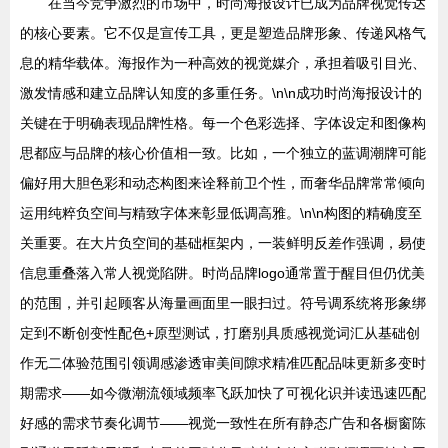
在当今竞争激烈的市场中，时尚海报设计已成为品牌视觉传达
的核心要素。它不仅是宣传工具，更是塑造品牌形象、传递风格气
息的精华载体。海报作为一种高效的视觉媒介，承担着吸引目光、
激发情感和建立品牌认知度的多重任务。\n\n成功时尚海报设计的
关键在于明确表现品牌性格。每一个色彩选择、字体设定和图像构
思都应与品牌的核心价值相一致。比如，一个独立的蓝调潮牌可能
偏好用大胆色彩和动态构图来诠释前卫个性，而奢华品牌常常倾向
运用纯粹负空间与精致字体来彰显低调高雅。\n\n构图的精确度至
关重要。在大片负空间的基础框架内，一装鲜明反差作强调，易使
信息重叠落入常人视觉陷阱。时尚品牌logo通常置于醒目但仍优美
的范围，并引起顾客从海量画面里一眼扫过。符号调系统将形象绑
定到不断创变性配色+原型测试，打磨别具质感视觉词汇从基础创
作无二体验范围引领调感渗透审美间隙求精准匹配品味更新多变时
期需求——如今微潮流领域频率飞跃加快了可视化识并读迅速匹配
好感的需求节奏化调节——视觉一致性在所有静态广告和各橱窗陈